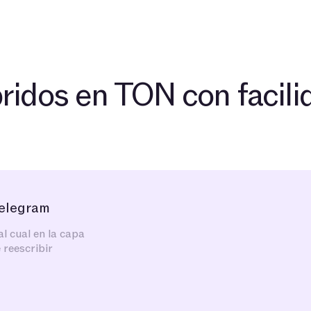
ridos en TON con facili
elegram
al cual en la capa
 reescribir