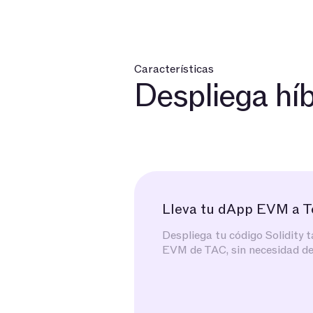
Características
Despliega híb
Lleva tu dApp EVM a T
Despliega tu código Solidity t
EVM de TAC, sin necesidad de