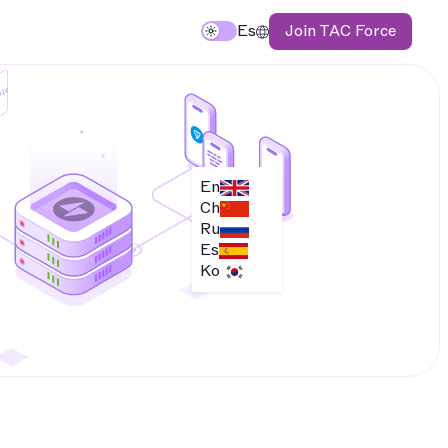
Join TAC Force
TAC
Es
En
Ch
Ru
Es
Ko