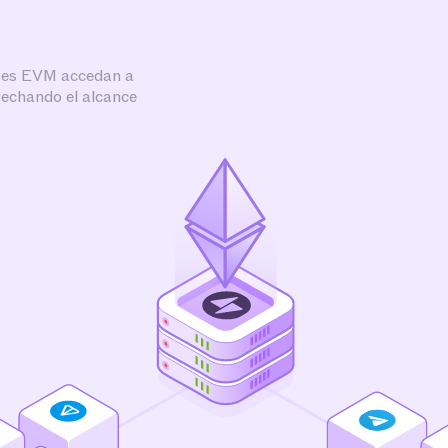
ores EVM accedan a
vechando el alcance