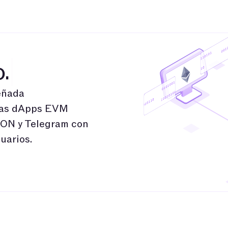
pers
About
Community
Blog
TAC Network
Explore $
.
eñada
 las dApps EVM
TON y Telegram con
uarios.